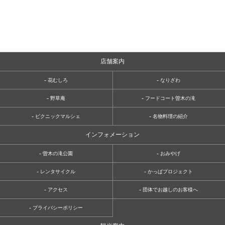
店舗案内
-
-
花むしろ
なりざわ
-
-
野草庵
フードコート曽木の滝
-
-
ピクニックマルシェ
名物料理の紹介
インフォメーション
-
-
曽木の滝公園
おみやげ
-
-
レンタサイクル
かっぱプロジェクト
-
-
アクセス
団体でお越しのお客様へ
-
プライバシーポリシー