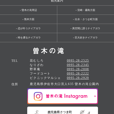
観光案内
-
-
曽木の滝周辺
宮崎・霧島方面
-
-
熊本方面
出水・さつま町方面
-
-
恋が叶うナイアガラ
異空間に誘うナイアガラ
-
-
時を遡るナイアガラ
巨大好きナイアガラ
花むしろ
0995-28-2525
TEL
なりざわ
0995-28-2345
野草庵
0995-28-2808
フードコート
0995-28-2222
ピクニックマルシェ
0995-28-2929
鹿児島県伊佐市大口宮人635 曽木の滝公園内
住所