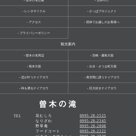
-
-
曽木の滝公園
おみやげ
-
-
レンタサイクル
かっぱプロジェクト
-
-
アクセス
団体でお越しのお客様へ
-
プライバシーポリシー
観光案内
-
-
曽木の滝周辺
宮崎・霧島方面
-
-
熊本方面
出水・さつま町方面
-
-
恋が叶うナイアガラ
異空間に誘うナイアガラ
-
-
時を遡るナイアガラ
巨大好きナイアガラ
花むしろ
0995-28-2525
TEL
なりざわ
0995-28-2345
野草庵
0995-28-2808
フードコート
0995-28-2222