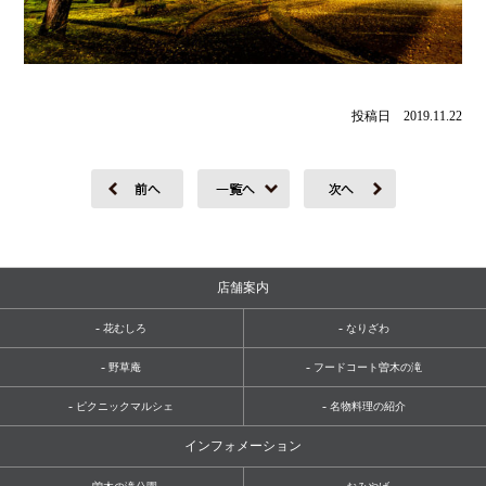
投稿日 2019.11.22
店舗案内
-
-
花むしろ
なりざわ
-
-
野草庵
フードコート曽木の滝
-
-
ピクニックマルシェ
名物料理の紹介
インフォメーション