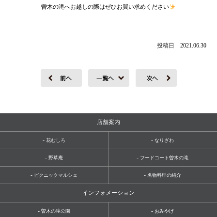
曽木の滝へお越しの際はぜひお買い求めください
投稿日 2021.06.30
店舗案内
-
-
花むしろ
なりざわ
-
-
野草庵
フードコート曽木の滝
-
-
ピクニックマルシェ
名物料理の紹介
インフォメーション
-
-
曽木の滝公園
おみやげ