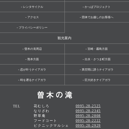
-
-
レンタサイクル
かっぱプロジェクト
-
-
アクセス
団体でお越しのお客様へ
-
プライバシーポリシー
観光案内
-
-
曽木の滝周辺
宮崎・霧島方面
-
-
熊本方面
出水・さつま町方面
-
-
恋が叶うナイアガラ
異空間に誘うナイアガラ
-
-
時を遡るナイアガラ
巨大好きナイアガラ
花むしろ
0995-28-2525
TEL
なりざわ
0995-28-2345
野草庵
0995-28-2808
フードコート
0995-28-2222
ピクニックマルシェ
0995-28-2929