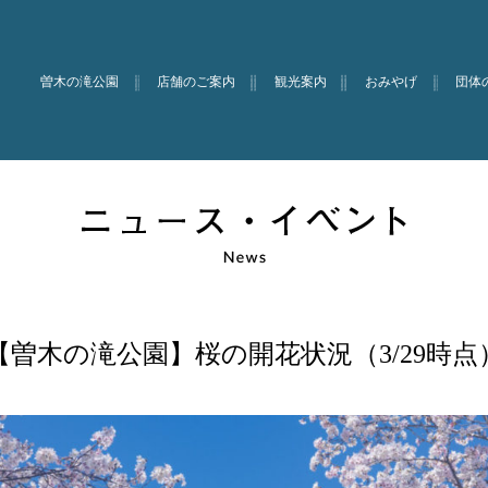
曽木の滝公園
店舗のご案内
観光案内
おみやげ
団体
【曽木の滝公園】桜の開花状況（3/29時点