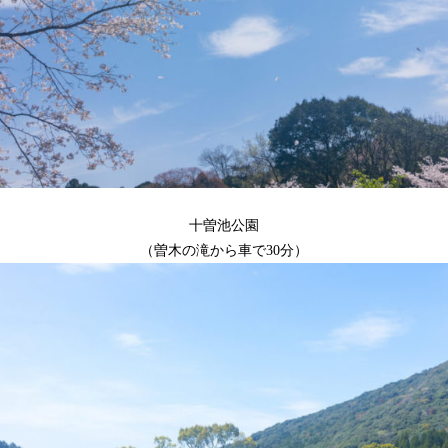
十曽池公園
（曽木の滝から車で30分）