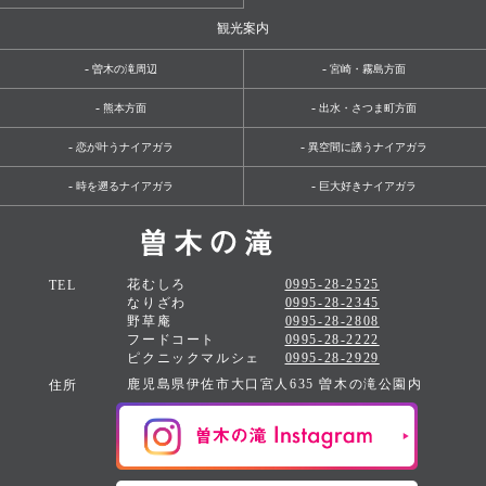
観光案内
-
-
曽木の滝周辺
宮崎・霧島方面
-
-
熊本方面
出水・さつま町方面
-
-
恋が叶うナイアガラ
異空間に誘うナイアガラ
-
-
時を遡るナイアガラ
巨大好きナイアガラ
花むしろ
0995-28-2525
TEL
なりざわ
0995-28-2345
野草庵
0995-28-2808
フードコート
0995-28-2222
ピクニックマルシェ
0995-28-2929
鹿児島県伊佐市大口宮人635 曽木の滝公園内
住所