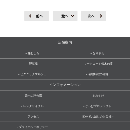
店舗案内
-
-
花むしろ
なりざわ
-
-
野草庵
フードコート曽木の滝
-
-
ピクニックマルシェ
名物料理の紹介
インフォメーション
-
-
曽木の滝公園
おみやげ
-
-
レンタサイクル
かっぱプロジェクト
-
-
アクセス
団体でお越しのお客様へ
-
プライバシーポリシー