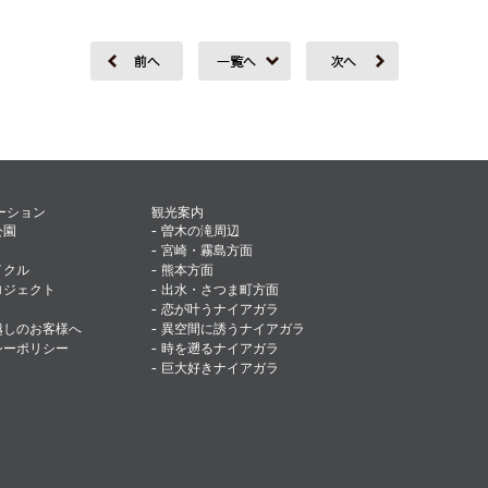
ーション
観光案内
-
公園
曽木の滝周辺
-
宮崎・霧島方面
-
イクル
熊本方面
-
ロジェクト
出水・さつま町方面
-
恋が叶うナイアガラ
-
越しのお客様へ
異空間に誘うナイアガラ
-
シーポリシー
時を遡るナイアガラ
-
巨大好きナイアガラ