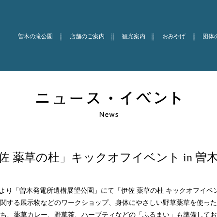
曽木の滝公園
店舗のご案内
観光案内
おみやげ
団体
佐 薬草の杜」キックオフイベント in 曽
10時より「曽木発電所遺構展望公園」にて「伊佐 薬草の杜 キックオフイ
関する展示物などのワークショップ、身体にやさしい野草薬草を使った
ち、薬草カレー、野草茶、ハーブティなどの「ふるまい」も準備してお