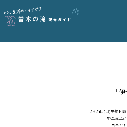
「伊
2月25日(日)午前
野草薬草に
ヨモギも