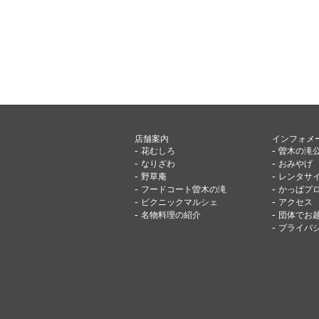
店舗案内
インフォメ
-
-
花むしろ
曽木の滝
-
-
なりざわ
おみやげ
-
-
野草庵
レンタサ
-
-
フードコート曽木の滝
かっぱプ
-
-
ピクニックマルシェ
アクセス
-
-
名物料理の紹介
団体でお
-
プライバ