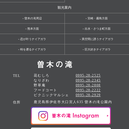
観光案内
-
-
曽木の滝周辺
宮崎・霧島方面
-
-
熊本方面
出水・さつま町方面
-
-
恋が叶うナイアガラ
異空間に誘うナイアガラ
-
-
時を遡るナイアガラ
巨大好きナイアガラ
花むしろ
0995-28-2525
TEL
なりざわ
0995-28-2345
野草庵
0995-28-2808
フードコート
0995-28-2222
ピクニックマルシェ
0995-28-2929
鹿児島県伊佐市大口宮人635 曽木の滝公園内
住所