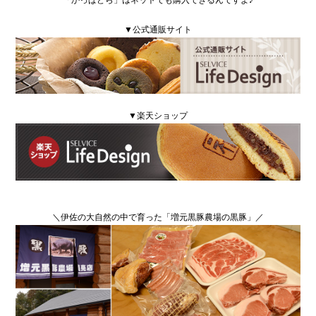
▼公式通販サイト
▼楽天ショップ
＼伊佐の大自然の中で育った「
増元黒豚農場の黒豚
」／