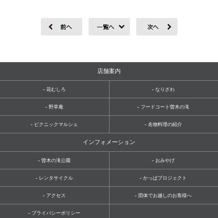
店舗案内
-
-
花むしろ
なりざわ
-
-
野草庵
フードコート曽木の滝
-
-
ピクニックマルシェ
名物料理の紹介
インフォメーション
-
-
曽木の滝公園
おみやげ
-
-
レンタサイクル
かっぱプロジェクト
-
-
アクセス
団体でお越しのお客様へ
-
プライバシーポリシー