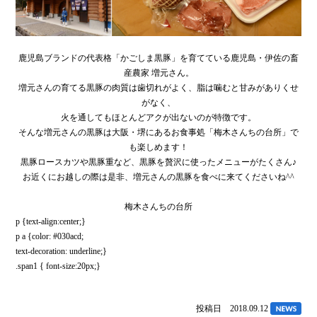
鹿児島ブランドの代表格「かごしま黒豚」を育てている鹿児島・伊佐の畜
産農家 増元さん。
増元さんの育てる黒豚の肉質は歯切れがよく、脂は噛むと甘みがありくせ
がなく、
火を通してもほとんどアクが出ないのが特徴です。
そんな増元さんの黒豚は大阪・堺にあるお食事処「梅木さんちの台所」で
も楽しめます！
黒豚ロースカツや黒豚重など、黒豚を贅沢に使ったメニューがたくさん♪
お近くにお越しの際は是非、増元さんの黒豚を食べに来てくださいね^^
梅木さんちの台所
p {text-align:center;}
p a {color: #030acd;
text-decoration: underline;}
.span1 { font-size:20px;}
投稿日 2018.09.12