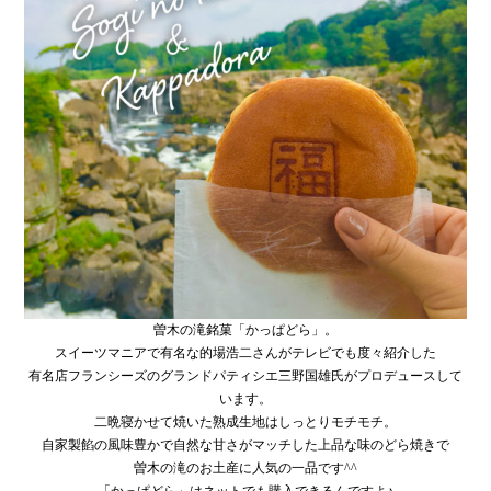
曽木の滝銘菓「かっぱどら」。
スイーツマニアで有名な的場浩二さんがテレビでも度々紹介した
有名店フランシーズのグランドパティシエ三野国雄氏がプロデュースして
います。
二晩寝かせて焼いた熟成生地はしっとりモチモチ。
自家製餡の風味豊かで自然な甘さがマッチした上品な味のどら焼きで
曽木の滝のお土産に人気の一品です^^
「かっぱどら」はネットでも購入できるんですよ♪