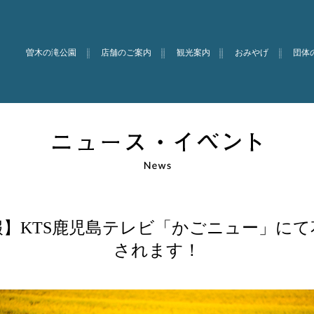
曽木の滝公園
店舗のご案内
観光案内
おみやげ
団体
】KTS鹿児島テレビ「かごニュー」に
されます！