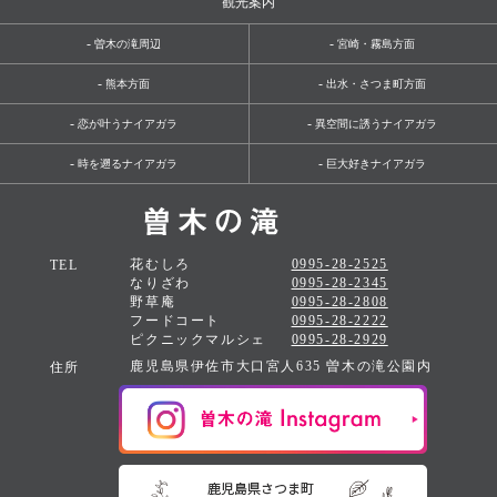
観光案内
-
-
曽木の滝周辺
宮崎・霧島方面
-
-
熊本方面
出水・さつま町方面
-
-
恋が叶うナイアガラ
異空間に誘うナイアガラ
-
-
時を遡るナイアガラ
巨大好きナイアガラ
花むしろ
0995-28-2525
TEL
なりざわ
0995-28-2345
野草庵
0995-28-2808
フードコート
0995-28-2222
ピクニックマルシェ
0995-28-2929
鹿児島県伊佐市大口宮人635 曽木の滝公園内
住所