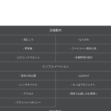
店舗案内
-
-
花むしろ
なりざわ
-
-
野草庵
フードコート曽木の滝
-
-
ピクニックマルシェ
名物料理の紹介
インフォメーション
-
-
曽木の滝公園
おみやげ
-
-
レンタサイクル
かっぱプロジェクト
-
-
アクセス
団体でお越しのお客様へ
-
プライバシーポリシー