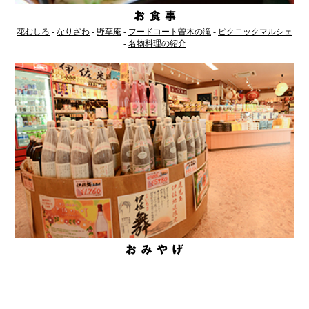
花むしろ
-
なりざわ
-
野草庵
-
フードコート曽木の滝
-
ピクニックマルシェ
-
名物料理の紹介