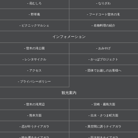
-
-
花むしろ
なりざわ
-
-
野草庵
フードコート曽木の滝
-
-
ピクニックマルシェ
名物料理の紹介
インフォメーション
-
-
曽木の滝公園
おみやげ
-
-
レンタサイクル
かっぱプロジェクト
-
-
アクセス
団体でお越しのお客様へ
-
プライバシーポリシー
観光案内
-
-
曽木の滝周辺
宮崎・霧島方面
-
-
熊本方面
出水・さつま町方面
-
-
恋が叶うナイアガラ
異空間に誘うナイアガラ
-
-
時を遡るナイアガラ
巨大好きナイアガラ