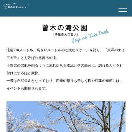
滝幅210メートル、高さ12メートルの壮大なスケールを誇り、「東洋のナイ
アガラ」とも呼ばれる曽木の滝。
千畳岩の岩肌を削るように流れ落ちる水流とその轟音は、訪れる人々を釘
付けにするほど豪快。
一帯は自然公園となっており、四季の彩りも美しく桜や紅葉の季節には、
イベントも開催されます。